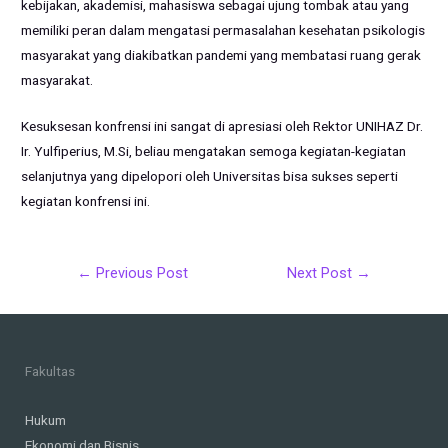
kebijakan, akademisi, mahasiswa sebagai ujung tombak atau yang
memiliki peran dalam mengatasi permasalahan kesehatan psikologis
masyarakat yang diakibatkan pandemi yang membatasi ruang gerak
masyarakat.
Kesuksesan konfrensi ini sangat di apresiasi oleh Rektor UNIHAZ Dr.
Ir. Yulfiperius, M.Si, beliau mengatakan semoga kegiatan-kegiatan
selanjutnya yang dipelopori oleh Universitas bisa sukses seperti
kegiatan konfrensi ini.
Post
←
Previous Post
Next Post
→
navigation
Fakultas
Hukum
Ekonomi dan Bisnis