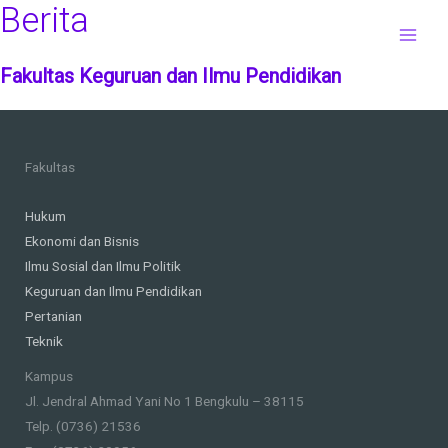
Berita
Skip
to
Main
content
Fakultas Keguruan dan Ilmu Pendidikan
Men
Fakultas
Hukum
Ekonomi dan Bisnis
Ilmu Sosial dan Ilmu Politik
Keguruan dan Ilmu Pendidikan
Pertanian
Teknik
Kampus
Jl. Jendral Ahmad Yani No 1 Bengkulu – 38115
Telp. (0736) 21536