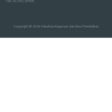
Fax. (0736) 20956
Copyright © 2026 Fakultas Keguruan dan Ilmu Pendidikan